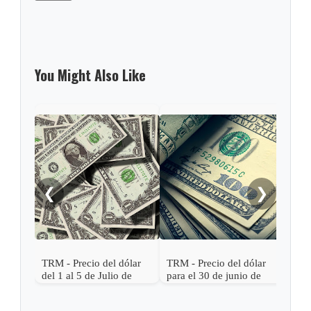
You Might Also Like
TRM 
para
201
❮
❯
TRM - Precio del dólar
TRM - Precio del dólar
del 1 al 5 de Julio de
para el 30 de junio de
2017
2017