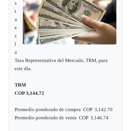
s
t
a
e
s
l
a
Tasa Representativa del Mercado, TRM, para
este día.
TRM
COP 3,144.72
Promedio ponderado de compra
COP
3,142.70
Promedio ponderado de venta
COP
3,146.74