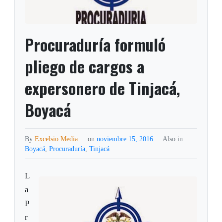
Procuraduría formuló
pliego de cargos a
expersonero de Tinjacá,
Boyacá
By
Excelsio Media
on
noviembre 15, 2016
Also in
Boyacá
,
Procuraduría
,
Tinjacá
L
a
P
r