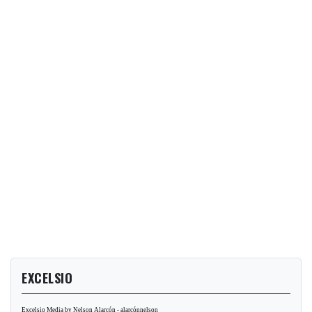
EXCELSIO
Excelsio Media by Nelson Alarcón - alarcónnelson