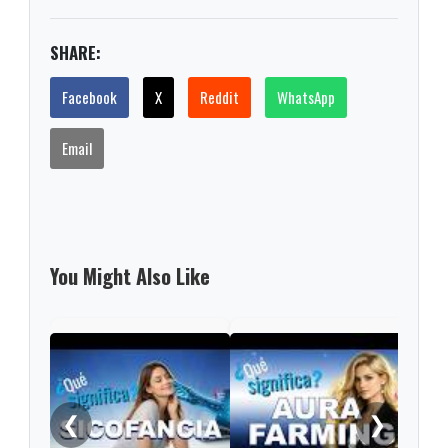
SHARE:
Facebook
X
Reddit
WhatsApp
Email
You Might Also Like
Las 
Roma
en e
❮
❯