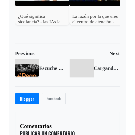
¿Qué significa
La razón por la que eres
sicofancia? - las IAs la
el centro de atención -
usan contigo
¿Qué significa Aura
farming?
Previous
Next
Escuche a Peláez y Gardeazábal en su Pega | Noviembre 10 de 2016
Cargando siguiente...
Facebook
Blogger
Comentarios
PUBLICAR UN COMENTARIO