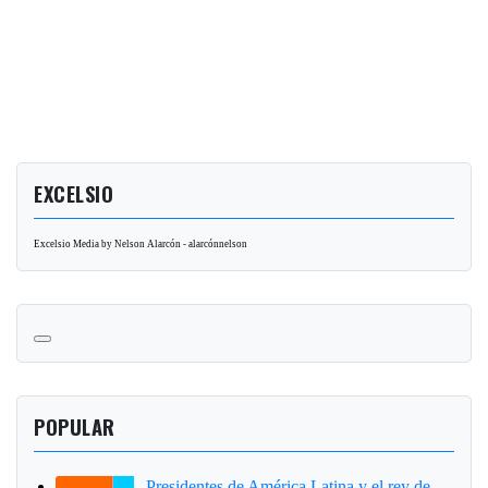
EXCELSIO
Excelsio Media by Nelson Alarcón - alarcónnelson
POPULAR
Presidentes de América Latina y el rey de