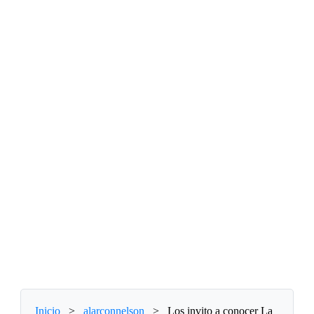
Inicio
>
alarconnelson
>
Los invito a conocer La