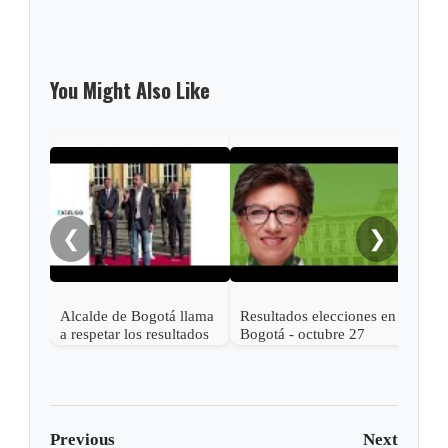
You Might Also Like
Moto
caus
en 
❮
❯
Alcalde de Bogotá llama
Resultados elecciones en
a respetar los resultados
Bogotá - octubre 27
electorales y a votar
2019 - CLAUDIA
masivamente
LÓPEZ es la nueva
alcaldesa
Previous
Next