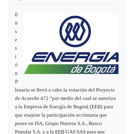
E
n
s
e
s
i
ó
n
P
lenaria se llevó a cabo la votación del Proyecto
de Acuerdo 472 “por medio del cual se autoriza
a la Empresa de Energía de Bogotá (EEB) para
que enajene la participación accionaria que
posee en ISA, Grupo Nutresa S.A., Banco
Popular S.A. y a la EEB GAS SAS para que