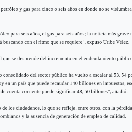
 petróleo y gas para cinco o seis años en donde no se vislumbr
róleo para seis años, el gas para seis años; la noticia más grave 
stá buscando con el ritmo que se requiere", expuso Uribe Vélez.
ud que se desprende del incremento en el endeudamiento públic
 consolidado del sector público ha vuelto a escalar al 53, 54 p
a hoy en un país que puede recaudar 140 billones en impuestos, es
t de cuenta corriente puede significar 48, 50 billones", añadió.
de los ciudadanos, lo que se refleja, entre otros, con la pérdid
lombianos y la ausencia de generación de empleo de calidad.