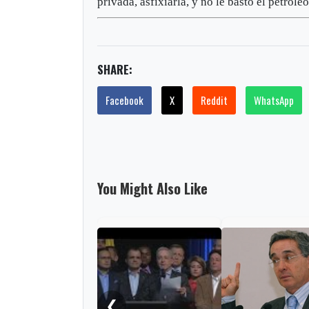
privada, asfixiarla, y no le bastó el petróle
SHARE:
Facebook
X
Reddit
WhatsApp
You Might Also Like
❮