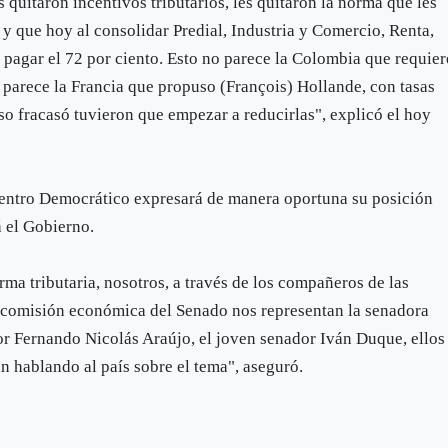
 quitaron incentivos tributarios, les quitaron la norma que les
a y que hoy al consolidar Predial, Industria y Comercio, Renta,
a pagar el 72 por ciento. Esto no parece la Colombia que requier
o parece la Francia que propuso (François) Hollande, con tasas
so fracasó tuvieron que empezar a reducirlas", explicó el hoy
entro Democrático expresará de manera oportuna su posición
á el Gobierno.
ma tributaria, nosotros, a través de los compañeros de las
 comisión económica del Senado nos representan la senadora
or Fernando Nicolás Araújo, el joven senador Iván Duque, ellos
n hablando al país sobre el tema", aseguró.