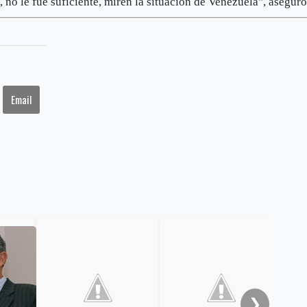
o, no le fue suficiente, miren la situación de Venezuela", aseguró
Email
Vota
esp
sól
ent
niñ
❯