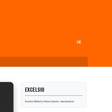
EXCELSIO
Excelsio Media by Nelson Alarcón - alarcónnelson