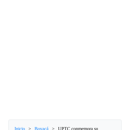
Inicio
>
Boyacá
>
UPTC conmemora su