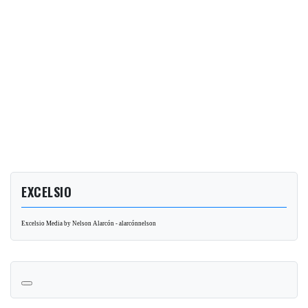
EXCELSIO
Excelsio Media by Nelson Alarcón - alarcónnelson