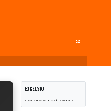
EXCELSIO
Excelsio Media by Nelson Alarcón - alarcónnelson