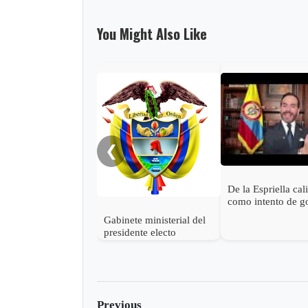
You Might Also Like
❮
De la Espriella cal
como intento de g
estado las accione
Gabinete ministerial del
Petro para descon
presidente electo
victoria
Abelardo de la Espriella
Previous