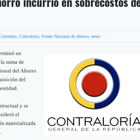
orro incurrió en sobrecostos d
Colombia
,
Contraloría
,
Fondo Nacional de Ahorro
,
news
terminó un
 la suma de
ional del Ahorro
uisición del
entidad.
tractual y se
sideró el
ión materializada
.