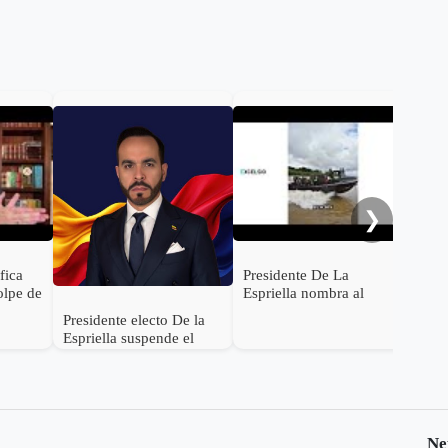
De 
con
Rod
será
Inte
❯
ifica
Presidente De La
olpe de
Espriella nombra al
s de
General (r) Jorge
Presidente electo De la
ocer su
Eduardo Mora López
Espriella suspende el
como Ministro de
empalme con el gobierno
Defensa
Petro
Ne