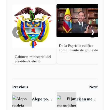
Pres
Espr
empa
Petr
❮
❯
De la Espriella califica
como intento de golpe de
estado las acciones de
Gabinete ministerial del
Petro para desconocer su
presidente electo
victoria
Abelardo de la Espriella
Previous
Next
Alepo podría quedar destruido en poco tiempo: ONU
Fijan metodología para sacar adelante acuerdo de paz