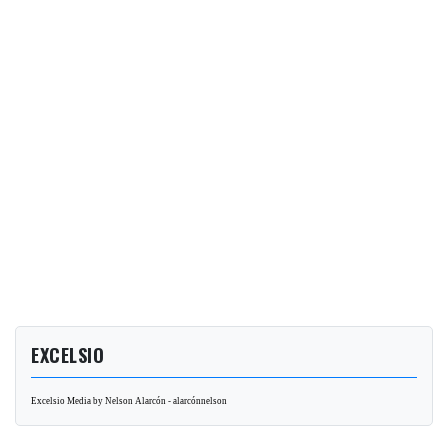
EXCELSIO
Excelsio Media by Nelson Alarcón - alarcónnelson