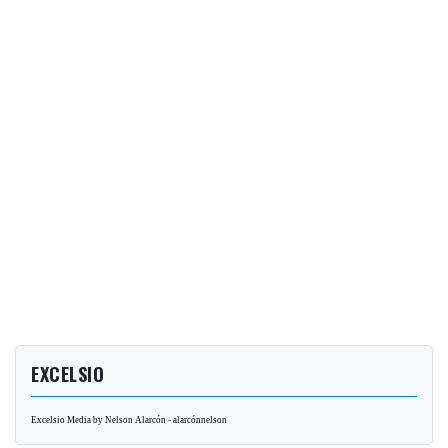
EXCELSIO
Excelsio Media by Nelson Alarcón - alarcónnelson