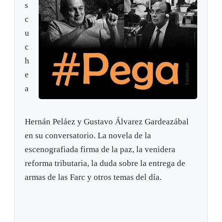
s
c
u
c
h
e
a
Hernán Peláez y Gustavo Álvarez Gardeazábal
en su conversatorio. La novela de la
escenografiada firma de la paz, la venidera
reforma tributaria, la duda sobre la entrega de
armas de las Farc y otros temas del día.