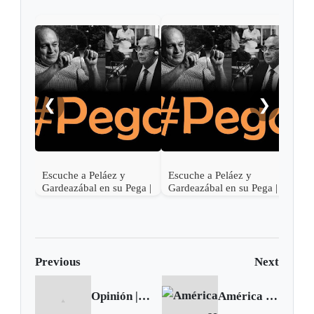
❮
❯
Escuche a Peláez y
Escuche a Peláez y
Escu
Gardeazábal en su Pega |
Gardeazábal en su Pega |
Gard
Junio 30 de 2017
Junio 29 de 2017
Juni
Previous
Next
Opinión | La paz en Colombia, un difícil camino
América se convierte en el primer continente libre de sarampión: OPS