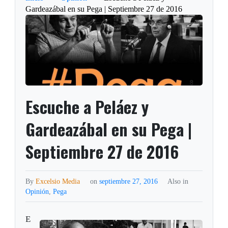
Gardeazábal en su Pega | Septiembre 27 de 2016
Escuche a Peláez y
Gardeazábal en su Pega |
Septiembre 27 de 2016
By
Excelsio Media
on
septiembre 27, 2016
Also in
Opinión
,
Pega
E