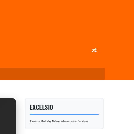
EXCELSIO
Excelsio Media by Nelson Alarcón - alarcónnelson