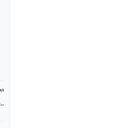
enaje Postumo:
io Motta Camacho
xt
..