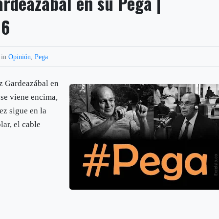
ardeazábal en su Pega |
16
 in
Opinión
,
Pega
z Gardeazábal en
 se viene encima,
ez sigue en la
ar, el cable