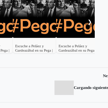
Hom
Lel
❯
y
Escuche a Peláez y
Escuche a Peláez y
 Pega |
Gardeazábal en su Pega |
Gardeazábal en su Pega |
Junio 28 de 2017
Junio 27 de 2017
Ne
Cargando siguiente.