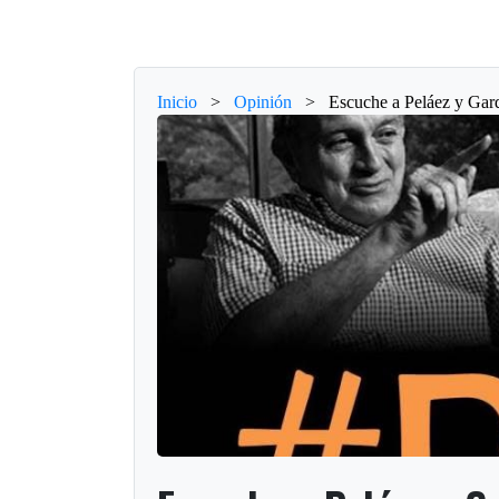
Inicio
>
Opinión
>
Escuche a Peláez y Gar