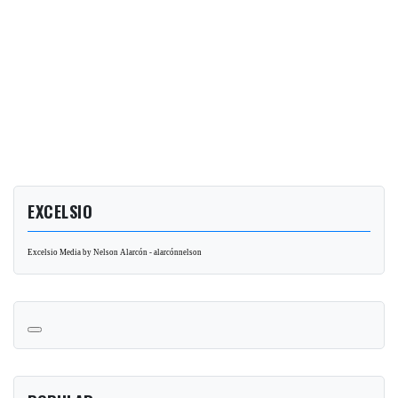
EXCELSIO
Excelsio Media by Nelson Alarcón - alarcónnelson