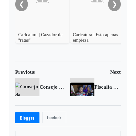
❮
❯
Caricatura | Cazador de
Caricatura | Esto apenas
"ratas"
empieza
Previous
Next
Consejo de Seguridad de la ONU reitera su apoyo al proceso de paz en Colombia
Fiscalía emite órdenes de captura contra el Comando Central del Eln
Facebook
Blogger