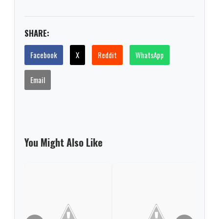
SHARE:
Facebook
X
Reddit
WhatsApp
Email
You Might Also Like
Cari
medi