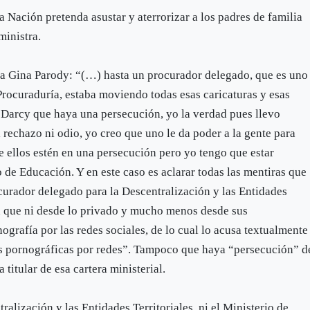
a Nación pretenda asustar y aterrorizar a los padres de familia
ministra.
stra Gina Parody: “(…) hasta un procurador delegado, que es uno
Procuraduría, estaba moviendo todas esas caricaturas y esas
 Darcy que haya una persecución, yo la verdad pues llevo
 rechazo ni odio, yo creo que uno le da poder a la gente para
ue ellos estén en una persecución pero yo tengo que estar
 de Educación. Y en este caso es aclarar todas las mentiras que
rocurador delegado para la Descentralización y las Entidades
en que ni desde lo privado y mucho menos desde sus
ografía por las redes sociales, de lo cual lo acusa textualmente
sas pornográficas por redes”. Tampoco que haya “persecución” d
 titular de esa cartera ministerial.
alización y las Entidades Territoriales, ni el Ministerio de