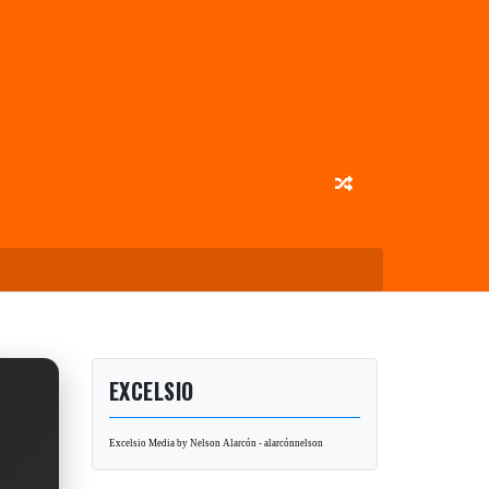
EXCELSIO
Excelsio Media by Nelson Alarcón - alarcónnelson