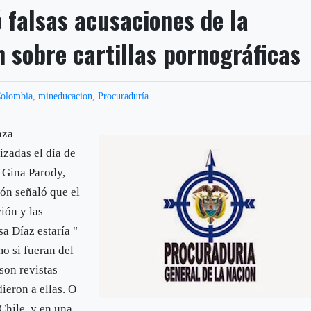
 falsas acusaciones de la
 sobre cartillas pornográficas
olombia
,
mineducacion
,
Procuraduría
aza
izadas el día de
 Gina Parody,
ón señaló que el
ión y las
a Díaz estaría "
o si fueran del
son revistas
ieron a ellas. O
Chile, y en una