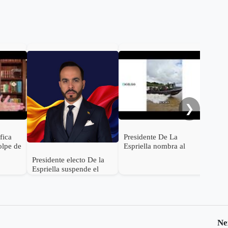
De 
con
Rod
será
Inte
❯
ifica
Presidente De La
olpe de
Espriella nombra al
s de
General (r) Jorge
Presidente electo De la
ocer su
Eduardo Mora López
Espriella suspende el
como Ministro de
empalme con el gobierno
Defensa
Petro
Ne