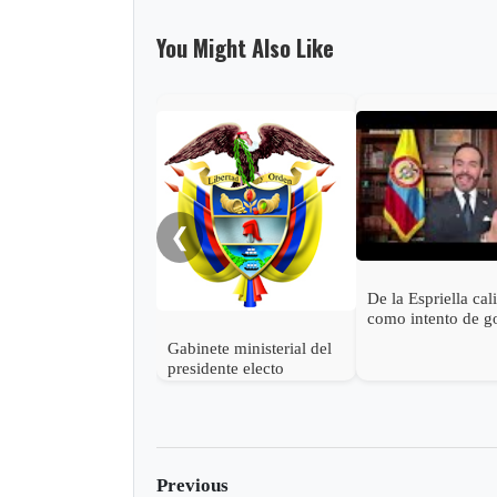
You Might Also Like
❮
De la Espriella cal
como intento de g
estado las accione
Gabinete ministerial del
Petro para descon
presidente electo
victoria
Abelardo de la Espriella
Previous