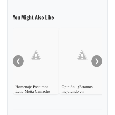
You Might Also Like
Opin
Olig
❮
❯
Homenaje Postumo:
Opinión | ¿Estamos
Lelio Motta Camacho
mejorando en
educación?