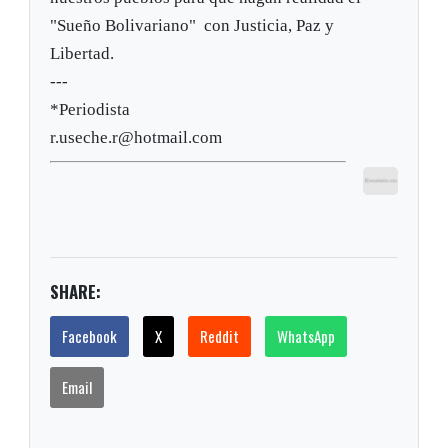
"Sueño Bolivariano" con Justicia, Paz y
Libertad.
---
*Periodista
r.useche.r@hotmail.com
SHARE:
Facebook
X
Reddit
WhatsApp
Email