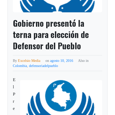
Gobierno presentó la
terna para elección de
Defensor del Pueblo
By
Excelsio Media
on
agosto 10, 2016
Also in
Colombia
,
defensoriadelpueblo
E
l
P
r
e