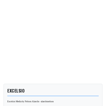
EXCELSIO
Excelsio Media by Nelson Alarcón - alarcónnelson