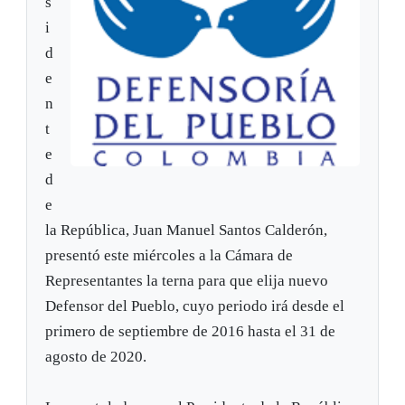
s
i
d
e
n
t
e
d
e
la República, Juan Manuel Santos Calderón,
presentó este miércoles a la Cámara de
Representantes la terna para que elija nuevo
Defensor del Pueblo, cuyo periodo irá desde el
primero de septiembre de 2016 hasta el 31 de
agosto de 2020.