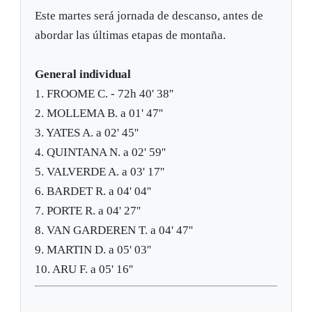
Este martes será jornada de descanso, antes de
abordar las últimas etapas de montaña.
General individual
1. FROOME C. - 72h 40' 38''
2. MOLLEMA B. a 01' 47''
3. YATES A. a 02' 45''
4. QUINTANA N. a 02' 59''
5. VALVERDE A. a 03' 17''
6. BARDET R. a 04' 04''
7. PORTE R. a 04' 27''
8. VAN GARDEREN T. a 04' 47''
9. MARTIN D. a 05' 03''
10. ARU F. a 05' 16''