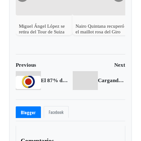
Miguel Ángel López se
Nairo Quintana recuperó
Nair
retira del Tour de Suiza
el maillot rosa del Giro
la n
tras fuerte caída
líde
Previous
Next
El 87% de los servicios de protección de la UNP está a cargo de privados: Contraloría
Cargando siguiente...
Facebook
Blogger
Comentarios