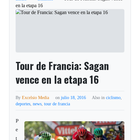
en la etapa 16
Tour de Francia: Sagan
vence en la etapa 16
By
Excelsio Media
on
julio 18, 2016
Also in
ciclismo
,
deportes
,
news
,
tour de francia
P
e
t