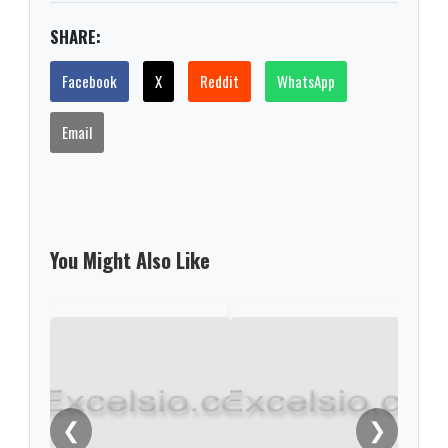
SHARE:
Facebook
X
Reddit
WhatsApp
Email
You Might Also Like
❮
❯