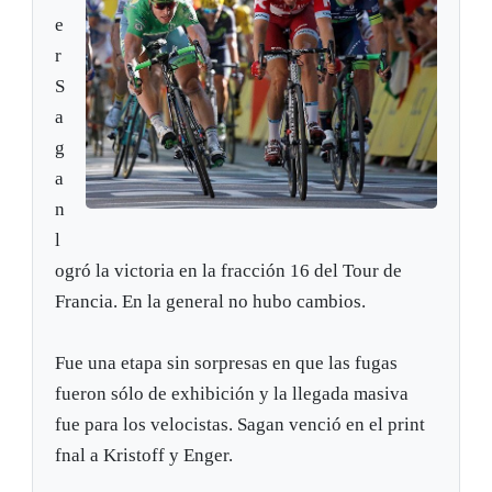
e
r
S
a
g
a
n
l
ogró la victoria en la fracción 16 del Tour de
Francia. En la general no hubo cambios.
Fue una etapa sin sorpresas en que las fugas
fueron sólo de exhibición y la llegada masiva
fue para los velocistas. Sagan venció en el print
fnal a Kristoff y Enger.