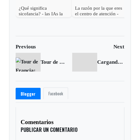
¿Qué significa
La razón por la que eres
sicofancia? - las IAs la
el centro de atención -
usan contigo
¿Qué significa Aura
farming?
Previous
Next
Tour de Francia: Froome impone condiciones, vence y es nuevo líder
Cargando siguiente...
Facebook
Blogger
Comentarios
PUBLICAR UN COMENTARIO