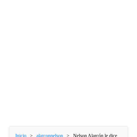
Inicio
>
alarconnelson
>
Nelson Alarcón le dice