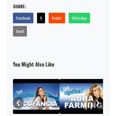
SHARE:
Facebook
X
Reddit
WhatsApp
Email
You Might Also Like
Las 
Roma
en e
❮
❯