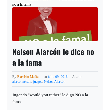
no a la fama
Nelson Alarcón le dice no
a la fama
By
Excelsio Media
on
julio 09, 2016
Also in
alarconnelson
,
juegos
,
Nelson Alarcón
Jugando "would you rather" le digo NO a la
fama.