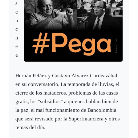
s
c
u
c
h
e
a
Hernán Peláez y Gustavo Álvarez Gardeazábal
en su conversatorio. La temporada de lluvias, el
cierre de los mataderos, problemas de las casas
gratis, los "subsidios" a quienes hablan bien de
la paz, el mal funcionamiento de Bancolombia
que será revisado por la Superfinanciera y otros
temas del día.