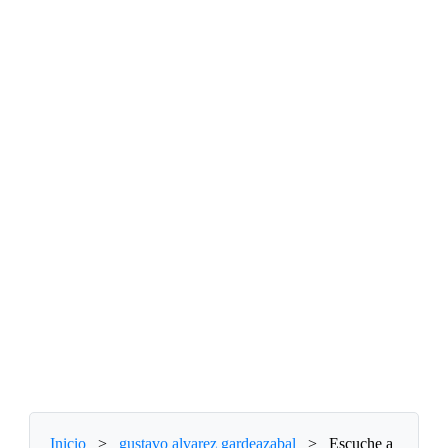
Inicio
>
gustavo alvarez gardeazabal
>
Escuche a