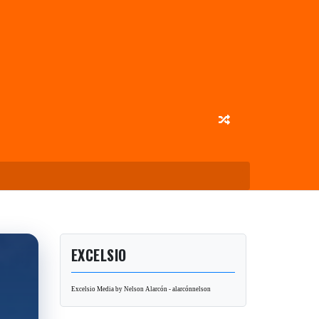
EXCELSIO
Excelsio Media by Nelson Alarcón - alarcónnelson