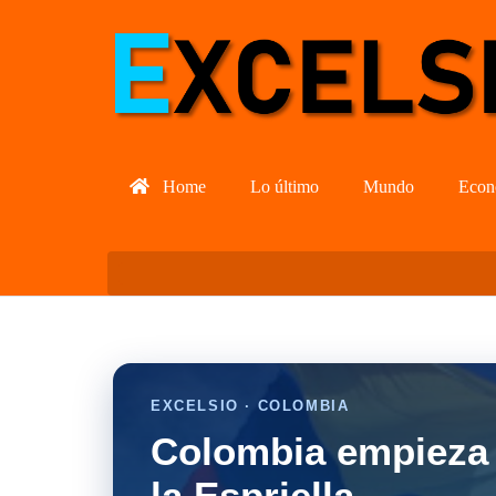
Home
Lo último
Mundo
Econ
EXCELSIO · COLOMBIA
Colombia empieza 
la Espriella