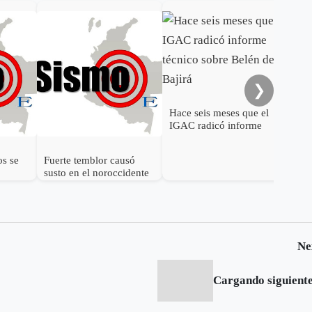
Van
par
por
❯
Hace seis meses que el
IGAC radicó informe
técnico sobre Belén de
Bajirá
os se
Fuerte temblor causó
susto en el noroccidente
de Colombia
Ne
Cargando siguiente.