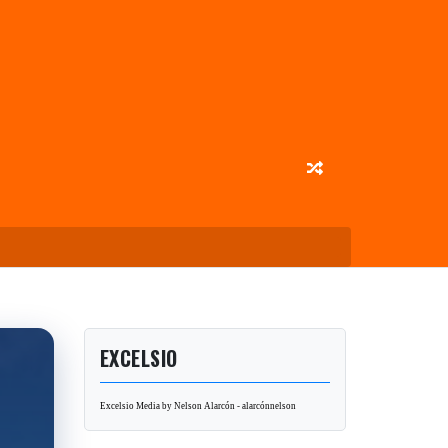
EXCELSIO
Excelsio Media by Nelson Alarcón - alarcónnelson