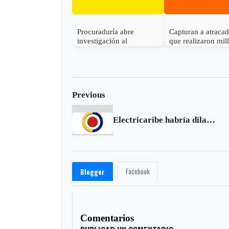
Procuraduría abre
Capturan a atraca
investigación al
que realizaron mil
gobernador de Boyacá
robo en Otanche
por presunta
participación indebida en
política
Previous
Electricaribe habría dilapidado $65.732 millones de recursos públicos: Contraloría
Facebook
Blogger
Comentarios