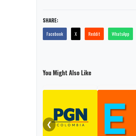
SHARE:
Facebook
X
Reddit
WhatsApp
You Might Also Like
❮