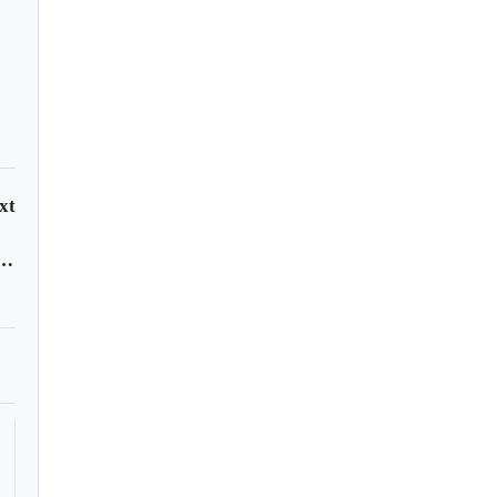
xt
y Gardeazábal en su Pega | Julio 18 de 2016