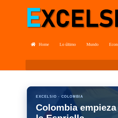
Home
Lo último
Mundo
Econ
EXCELSIO · COLOMBIA
Colombia empieza 
la Espriella