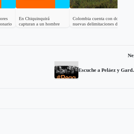
dores
En Chiquinquirá
Colombia cuenta con dos
lonario
capturan a un hombre
nuevas delimitaciones de
por el delito de
Páramo
receptación
Ne
Escuche a Peláez 