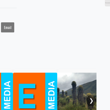
Email
Gob
cal
ele
al 
❯