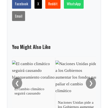
Facebook
X
Reddit
WhatsApp
Email
You Might Also Like
La O
entr
Acue
Cam
❮
❯
El cambio climático
seguirá causando
blanqueamiento coralino
Naciones Unidas pide a
los Gobiernos aumentar