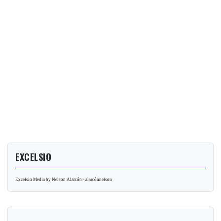
EXCELSIO
Excelsio Media by Nelson Alarcón - alarcónnelson