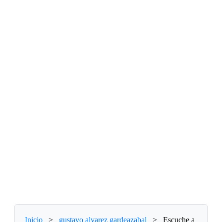
Inicio
>
gustavo alvarez gardeazabal
>
Escuche a