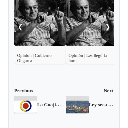
❮
❯
Opinión | Gobierno
Opinión | Les llegó la
Opin
Oligarca
hora
Previous
Next
La Guajira tiene las mayores irregularidades en el manejo del Plan de Alimentación Escolar
Ley seca en Tunja por elecciones comunales