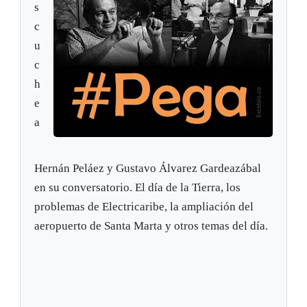
s
c
u
c
h
e
a
Hernán Peláez y Gustavo Álvarez Gardeazábal
en su conversatorio. El día de la Tierra, los
problemas de Electricaribe, la ampliación del
aeropuerto de Santa Marta y otros temas del día.