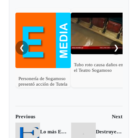
Indi
Soga
IPS
❮
❯
Tubo roto causa daños en
el Teatro Sogamoso
Personería de Sogamoso
presentó acción de Tutela
en contra de Esimed
Previous
Next
Lo más Excelsio de la semana, 17 al 23 de abril de 2016
Destruyen laboratorio del narcotráfico en Guayatá