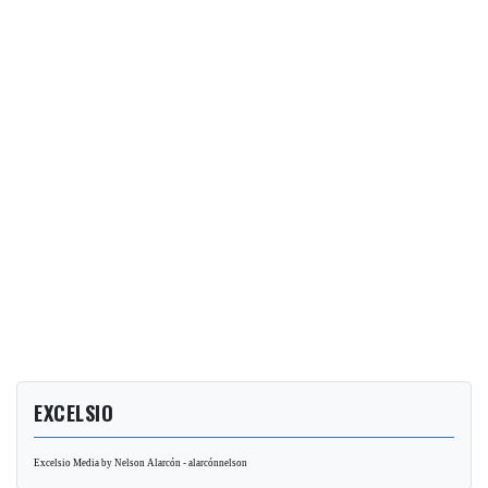
EXCELSIO
Excelsio Media by Nelson Alarcón - alarcónnelson