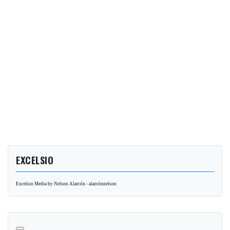
EXCELSIO
Excelsio Media by Nelson Alarcón - alarcónnelson