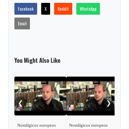
Facebook
X
Reddit
WhatsApp
Email
You Might Also Like
❮
❯
Nostálgicos europeos
Nostálgicos europeos