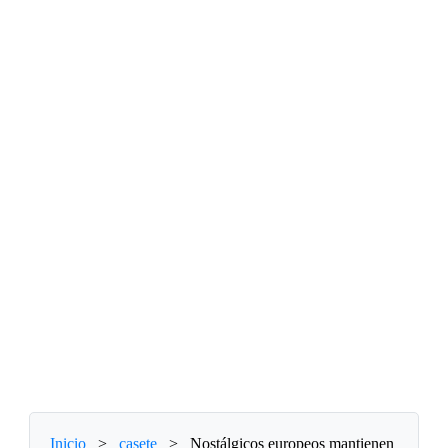
Inicio
>
casete
>
Nostálgicos europeos mantienen