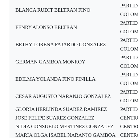
PARTI
BLANCA RUDIT BELTRAN FINO
COLOM
PARTI
FENRY ALONSO BELTRAN
COLOM
PARTI
BETHY LORENA FAJARDO GONZALEZ
COLOM
PARTI
GERMAN GAMBOA MONROY
COLOM
PARTI
EDILMA YOLANDA FINO PINILLA
COLOM
PARTI
CESAR AUGUSTO NARANJO GONZALEZ
COLOM
GLORIA HERLINDA SUAREZ RAMIREZ
PARTI
JOSE FELIPE SUAREZ GONZALEZ
CENTR
NIDIA CONSUELO MERTINEZ GONZALEZ
CENTR
MARIA OLGA ISABEL NARANJO GAMBOA
CENTR