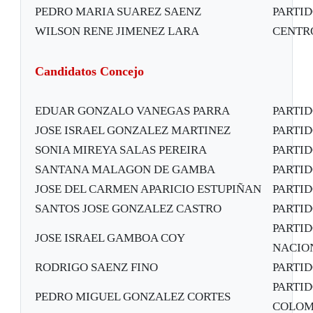
PEDRO MARIA SUAREZ SAENZ
PARTI
WILSON RENE JIMENEZ LARA
CENTR
Candidatos Concejo
EDUAR GONZALO VANEGAS PARRA
PARTI
JOSE ISRAEL GONZALEZ MARTINEZ
PARTI
SONIA MIREYA SALAS PEREIRA
PARTI
SANTANA MALAGON DE GAMBA
PARTI
JOSE DEL CARMEN APARICIO ESTUPIÑAN
PARTI
SANTOS JOSE GONZALEZ CASTRO
PARTI
PARTID
JOSE ISRAEL GAMBOA COY
NACION
RODRIGO SAENZ FINO
PARTI
PARTI
PEDRO MIGUEL GONZALEZ CORTES
COLOM