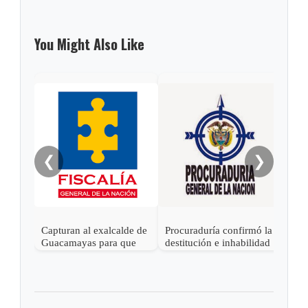
You Might Also Like
Gob
alca
Sách
❮
❯
Capturan al exalcalde de
Procuraduría confirmó la
Guacamayas para que
destitución e inhabilidad
cumpla condena por
al exalcalde de Tibasosa,
corrupción
Boyacá