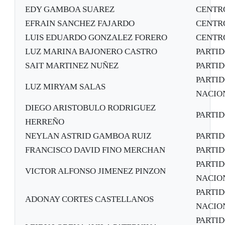
EDY GAMBOA SUAREZ
CENTR
EFRAIN SANCHEZ FAJARDO
CENTR
LUIS EDUARDO GONZALEZ FORERO
CENTR
LUZ MARINA BAJONERO CASTRO
PARTI
SAIT MARTINEZ NUÑEZ
PARTI
PARTID
LUZ MIRYAM SALAS
NACION
DIEGO ARISTOBULO RODRIGUEZ
PARTI
HERREÑO
NEYLAN ASTRID GAMBOA RUIZ
PARTI
FRANCISCO DAVID FINO MERCHAN
PARTI
PARTID
VICTOR ALFONSO JIMENEZ PINZON
NACION
PARTID
ADONAY CORTES CASTELLANOS
NACION
PARTID