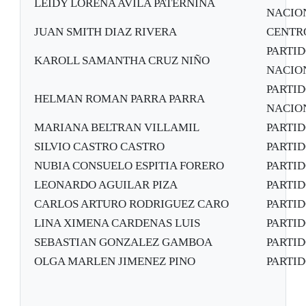
LEIDY LORENA AVILA PATERNINA
NACION
JUAN SMITH DIAZ RIVERA
CENTR
PARTID
KAROLL SAMANTHA CRUZ NIÑO
NACION
PARTID
HELMAN ROMAN PARRA PARRA
NACION
MARIANA BELTRAN VILLAMIL
PARTI
SILVIO CASTRO CASTRO
PARTI
NUBIA CONSUELO ESPITIA FORERO
PARTI
LEONARDO AGUILAR PIZA
PARTI
CARLOS ARTURO RODRIGUEZ CARO
PARTI
LINA XIMENA CARDENAS LUIS
PARTI
SEBASTIAN GONZALEZ GAMBOA
PARTI
OLGA MARLEN JIMENEZ PINO
PARTI