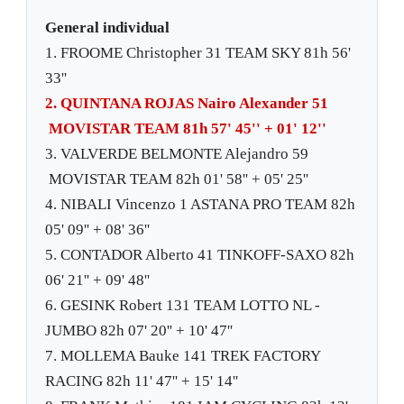
General individual
1.
FROOME Christopher
31
TEAM SKY
81h 56'
33''
2.
QUINTANA ROJAS Nairo Alexander
51
MOVISTAR TEAM
81h 57' 45''
+ 01' 12''
3.
VALVERDE BELMONTE Alejandro
59
MOVISTAR TEAM
82h 01' 58''
+ 05' 25''
4.
NIBALI Vincenzo
1
ASTANA PRO TEAM
82h
05' 09''
+ 08' 36''
5.
CONTADOR Alberto
41
TINKOFF-SAXO
82h
06' 21''
+ 09' 48''
6.
GESINK Robert
131
TEAM LOTTO NL -
JUMBO
82h 07' 20''
+ 10' 47''
7.
MOLLEMA Bauke
141
TREK FACTORY
RACING
82h 11' 47''
+ 15' 14''