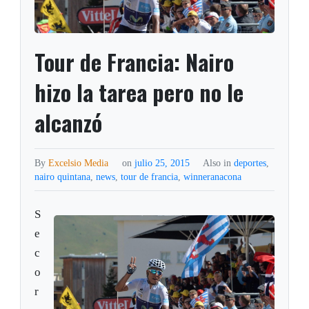
Tour de Francia: Nairo
hizo la tarea pero no le
alcanzó
By
Excelsio Media
on
julio 25, 2015
Also in
deportes
,
nairo quintana
,
news
,
tour de francia
,
winneranacona
S
e
c
o
r