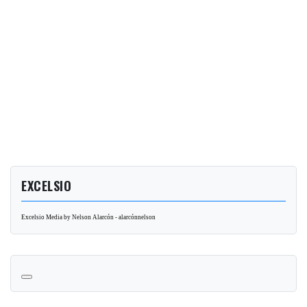
EXCELSIO
Excelsio Media by Nelson Alarcón - alarcónnelson