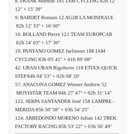
8.
FRANK Mathias
181
IAM CYCLING
82h 12'
12''
+ 15' 39''
9.
BARDET Romain
12
AG2R LA MONDIALE
82h 12' 33''
+ 16' 00''
10.
ROLLAND Pierre
121
TEAM EUROPCAR
82h 14' 03''
+ 17' 30''
19.
PANTANO GOMEZ Jarlinson
188
IAM
CYCLING
83h 05' 41''
+ 01h 09' 08''
42.
URAN URAN Rigoberto
118
ETIXX-QUICK
STEP
84h 04' 53''
+ 02h 08' 20'
57.
ANACONA GOMEZ Winner Andrew
52
MOVISTAR TEAM
84h 27' 47''
+ 02h 31' 14''
122.
SERPA SANTANDER José
158
LAMPRE -
MERIDA
85h 50' 58''
+ 03h 54' 25''
124.
ARREDONDO MORENO Julian
142
TREK
FACTORY RACING
85h 53' 22''
+ 03h 56' 49''