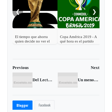
Bras
❮
❯
El tiempo que ahorra
Copa América 2019 - A
quien decide no ver el
qué hora es el partido
Mundial 2026
Argentina vs. Colombia
Previous
Next
Del Lector | Promesas no cumplidas a Duitama
Un menor muerto deja accidente de tránsito en Duitama
Facebook
Blogger