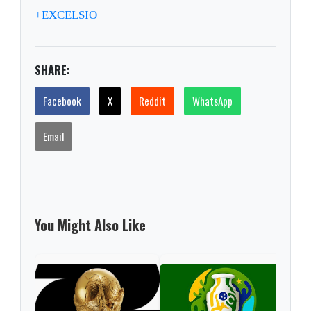
+EXCELSIO
SHARE:
Facebook
X
Reddit
WhatsApp
Email
You Might Also Like
Cop
qué 