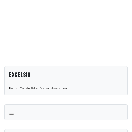
EXCELSIO
Excelsio Media by Nelson Alarcón - alarcónnelson