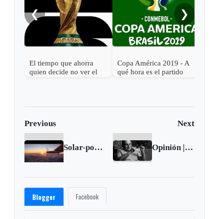
❮
❯
El tiempo que ahorra
Copa América 2019 - A
quien decide no ver el
qué hora es el partido
Mundial 2026
Argentina vs. Colombia
Previous
Next
Solar-powered plane the 'Solar Impules 2' lands in Hawaii
Opinión | ¿Se hunde el buque Santos?
Facebook
Blogger