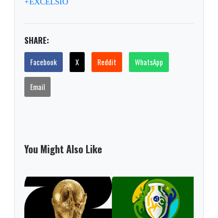
+EXCELSIO
SHARE:
Facebook
X
Reddit
WhatsApp
Email
You Might Also Like
Cop
qué 
Bras