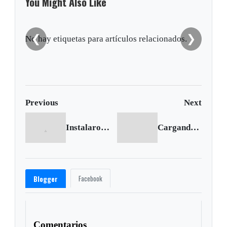
You Might Also Like
❮
❯
No hay etiquetas para artículos relacionados.
Previous
Next
Instalaron valla de bienvenida a la entrada de Sogamoso
Cargando siguiente...
Facebook
Blogger
Comentarios