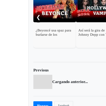
❮
¿Beyoncé usa spaz para
Así será la gira de
burlarse de los
Johnny Depp con
discapacitados?
Hollywood Vampir
2023
Previous
Cargando anterior...
Facebook
Blogger