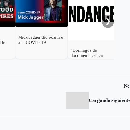
de 
❯
Mick Jagger dio positivo
 The
a la COVID-19
es en
“Domingos de
documentales” en
Sundance durante
febrero
Ne
Cargando siguiente.