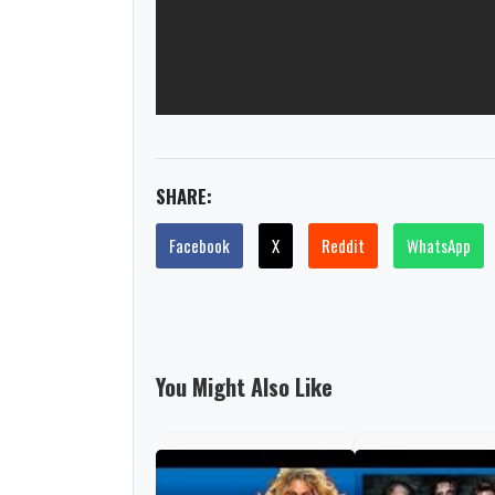
SHARE:
Facebook
X
Reddit
WhatsApp
You Might Also Like