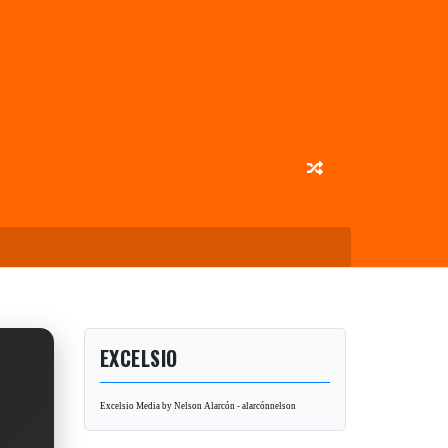
EXCELSIO
Excelsio Media by Nelson Alarcón - alarcónnelson