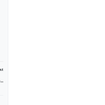
Justin Bieber
xt
..