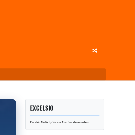
EXCELSIO
Excelsio Media by Nelson Alarcón - alarcónnelson