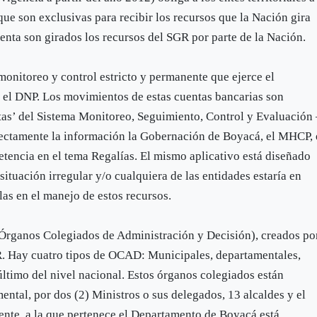
que son exclusivas para recibir los recursos que la Nación gira
enta son girados los recursos del SGR por parte de la Nación.
monitoreo y control estricto y permanente que ejerce el
y el DNP. Los movimientos de estas cuentas bancarias son
tas’ del Sistema Monitoreo, Seguimiento, Control y Evaluación
ectamente la información la Gobernación de Boyacá, el MHCP, 
tencia en el tema Regalías. El mismo aplicativo está diseñado
situación irregular y/o cualquiera de las entidades estaría en
las en el manejo de estos recursos.
(Órganos Colegiados de Administración y Decisión), creados po
GR. Hay cuatro tipos de OCAD: Municipales, departamentales,
último del nivel nacional. Estos órganos colegiados están
ntal, por dos (2) Ministros o sus delegados, 13 alcaldes y el
te, a la que pertenece el Departamento de Boyacá está