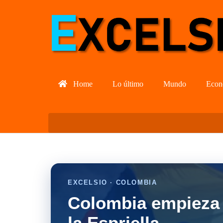
Home
Lo último
Mundo
Econ
EXCELSIO · COLOMBIA
Colombia empieza 
la Espriella