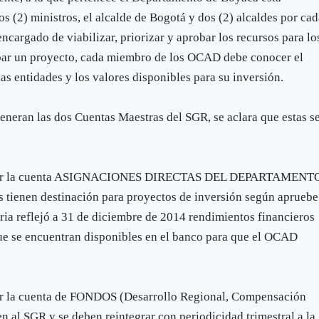
 (2) ministros, el alcalde de Bogotá y dos (2) alcaldes por ca
ncargado de viabilizar, priorizar y aprobar los recursos para lo
obar un proyecto, cada miembro de los OCAD debe conocer el
as entidades y los valores disponibles para su inversión.
generan las dos Cuentas Maestras del SGR, se aclara que estas s
os por la cuenta ASIGNACIONES DIRECTAS DEL DEPARTAMENT
s tienen destinación para proyectos de inversión según apruebe
ia reflejó a 31 de diciembre de 2014 rendimientos financieros
que se encuentran disponibles en el banco para que el OCAD
or la cuenta de FONDOS (Desarrollo Regional, Compensación
n al SGR y se deben reintegrar con periodicidad trimestral a la