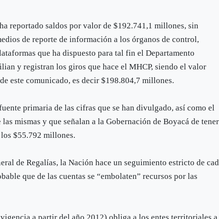
a reportado saldos por valor de $192.741,1 millones, sin
edios de reporte de información a los órganos de control,
ataformas que ha dispuesto para tal fin el Departamento
lian y registran los giros que hace el MHCP, siendo el valor
 de este comunicado, es decir $198.804,7 millones.
ente primaria de las cifras que se han divulgado, así como el
e las mismas y que señalan a la Gobernación de Boyacá de tene
 los $55.792 millones.
eral de Regalías, la Nación hace un seguimiento estricto de ca
bable que de las cuentas se “embolaten” recursos por las
gencia a partir del año 2012) obliga a los entes territoriales a