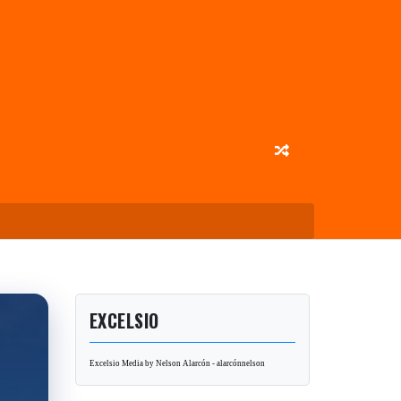
EXCELSIO
Excelsio Media by Nelson Alarcón - alarcónnelson