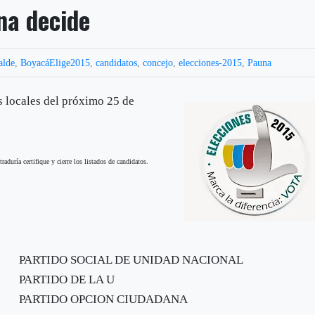
na decide
alde
,
BoyacáElige2015
,
candidatos
,
concejo
,
elecciones-2015
,
Pauna
s locales del próximo 25 de
aduría certifique y cierre los listados de candidatos.
PARTIDO SOCIAL DE UNIDAD NACIONAL
PARTIDO DE LA U
PARTIDO OPCION CIUDADANA