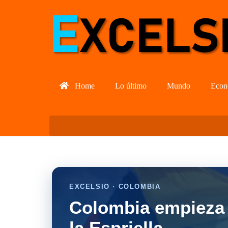
Home
Lo último
Mundo
Econ
EXCELSIO · COLOMBIA
Colombia empieza 
la Espriella