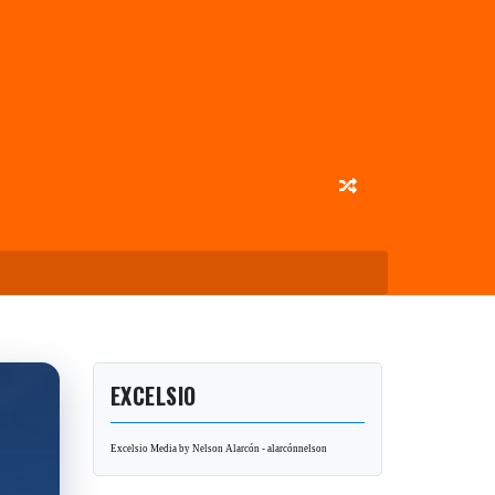
EXCELSIO
Excelsio Media by Nelson Alarcón - alarcónnelson