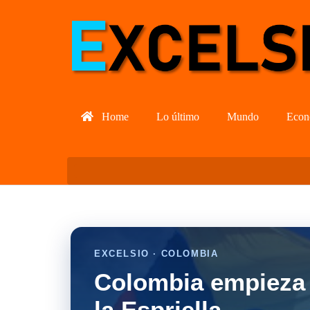
Home
Lo último
Mundo
Econ
EXCELSIO · COLOMBIA
Colombia empieza 
la Espriella