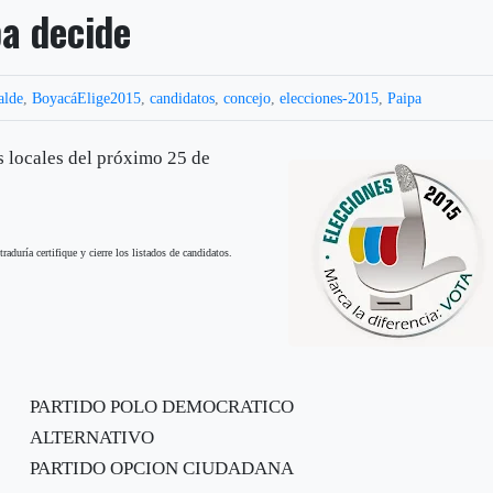
pa decide
alde
,
BoyacáElige2015
,
candidatos
,
concejo
,
elecciones-2015
,
Paipa
s locales del próximo 25 de
aduría certifique y cierre los listados de candidatos.
PARTIDO POLO DEMOCRATICO
ALTERNATIVO
PARTIDO OPCION CIUDADANA