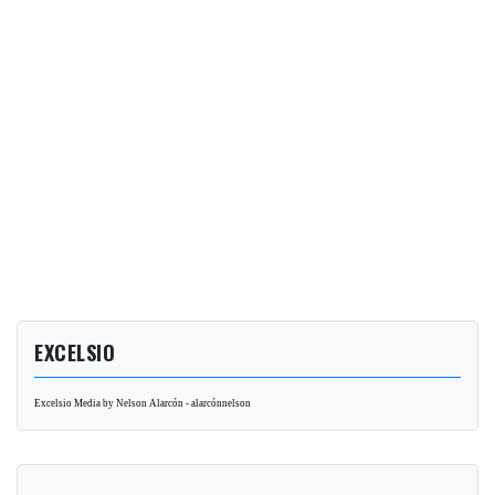
EXCELSIO
Excelsio Media by Nelson Alarcón - alarcónnelson