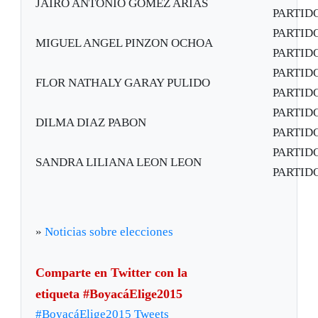
JAIRO ANTONIO GOMEZ ARIAS
PARTIDO
PARTID
MIGUEL ANGEL PINZON OCHOA
PARTIDO
PARTID
FLOR NATHALY GARAY PULIDO
PARTIDO
PARTID
DILMA DIAZ PABON
PARTIDO
PARTID
SANDRA LILIANA LEON LEON
PARTIDO
»
Noticias sobre elecciones
Comparte en Twitter con la
etiqueta #BoyacáElige2015
#BoyacáElige2015 Tweets