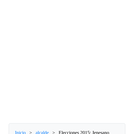
Inicio
>
alcalde
>
Elecciones 2015: Jenesano