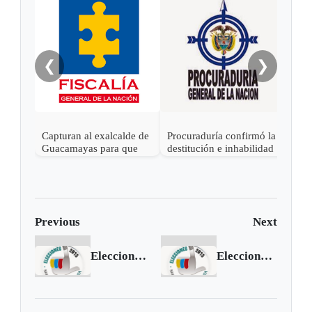
Gob
alca
Sách
❮
❯
Capturan al exalcalde de
Procuraduría confirmó la
Guacamayas para que
destitución e inhabilidad
cumpla condena por
al exalcalde de Tibasosa,
corrupción
Boyacá
Previous
Next
Elecciones 2015: Iza decide
Elecciones 2015: Jericó decide