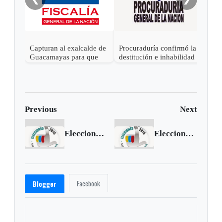
Capturan al exalcalde de
Procuraduría confirmó la
Guacamayas para que
destitución e inhabilidad
cumpla condena por
al exalcalde de Tibasosa,
corrupción
Boyacá
Previous
Next
Elecciones 2015: Chíquiza decide
Elecciones 2015: Firavitoba decide
Facebook
Blogger