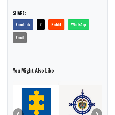
SHARE:
Facebook
X
Reddit
WhatsApp
Email
You Might Also Like
Gob
alca
Sách
❮
❯