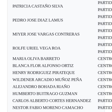
PARTI
PATRICIA CASTAÑO SILVA
PARTID
PARTI
PEDRO JOSE DIAZ LAMUS
PARTID
PARTI
MIYER JOSE VARGAS CONTRERAS
PARTID
PARTI
ROLFE URIEL VEGA ROA
PARTID
MARIA OLIVA BARRETO
CENTR
BLANCA FLOR ALFONSO ORTIZ
CENTR
HENRY RODRIGUEZ PIRATEQUE
CENTR
WILDENER ARCADIO MUÑOZ PEÑA
CENTR
ALEJANDRO BOHADA RIAÑO
CENTR
HUMBERTO BUITRAGO GUZMAN
CENTR
CARLOS ALBERTO CORTES HERNANDEZ
PARTI
NESTOR FABIO MORENO CAMACHO
PARTI