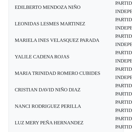
PARTID
EDILBERTO MENDOZA NIÑO
INDEP
PARTID
LEONIDAS LESMES MARTINEZ
INDEP
PARTID
MARIELA INES VELASQUEZ PARADA
INDEP
PARTID
YALILE CADENA ROJAS
INDEP
PARTID
MARIA TRINIDAD ROMERO CUBIDES
INDEP
PARTI
CRISTIAN DAVID NIÑO DIAZ
PARTID
PARTI
NANCI RODRIGUEZ PERILLA
PARTID
PARTI
LUZ MERY PEÑA HERNANDEZ
PARTID