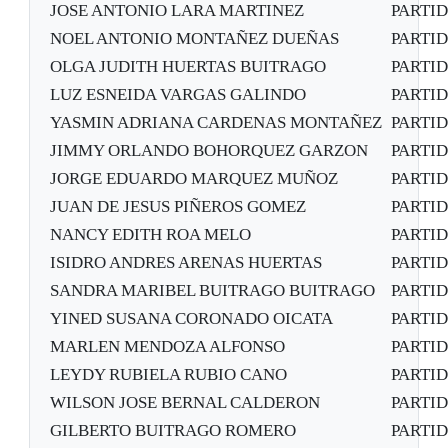
JOSE ANTONIO LARA MARTINEZ
PARTI
NOEL ANTONIO MONTAÑEZ DUEÑAS
PARTI
OLGA JUDITH HUERTAS BUITRAGO
PARTI
LUZ ESNEIDA VARGAS GALINDO
PARTI
YASMIN ADRIANA CARDENAS MONTAÑEZ
PARTI
JIMMY ORLANDO BOHORQUEZ GARZON
PARTI
JORGE EDUARDO MARQUEZ MUÑOZ
PARTI
JUAN DE JESUS PIÑEROS GOMEZ
PARTI
NANCY EDITH ROA MELO
PARTI
ISIDRO ANDRES ARENAS HUERTAS
PARTI
SANDRA MARIBEL BUITRAGO BUITRAGO
PARTI
YINED SUSANA CORONADO OICATA
PARTI
MARLEN MENDOZA ALFONSO
PARTI
LEYDY RUBIELA RUBIO CANO
PARTI
WILSON JOSE BERNAL CALDERON
PARTI
GILBERTO BUITRAGO ROMERO
PARTI