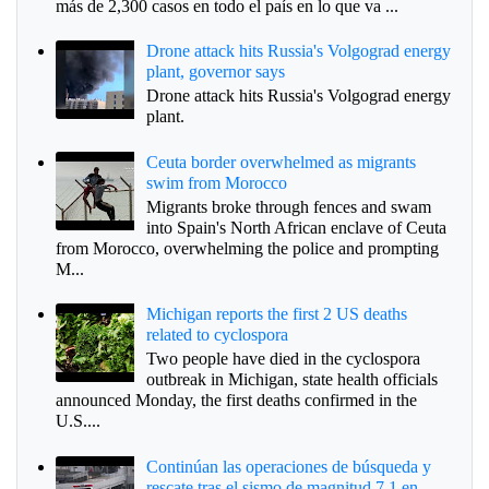
más de 2,300 casos en todo el país en lo que va ...
Drone attack hits Russia's Volgograd energy
plant, governor says
Drone attack hits Russia's Volgograd energy
plant.
Ceuta border overwhelmed as migrants
swim from Morocco
Migrants broke through fences and swam
into Spain's North African enclave of Ceuta
from Morocco, overwhelming the police and prompting
M...
Michigan reports the first 2 US deaths
related to cyclospora
Two people have died in the cyclospora
outbreak in Michigan, state health officials
announced Monday, the first deaths confirmed in the
U.S....
Continúan las operaciones de búsqueda y
rescate tras el sismo de magnitud 7.1 en