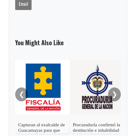
Email
You Might Also Like
Gob
alca
Sách
❮
❯
Capturan al exalcalde de
Procuraduría confirmó la
Guacamayas para que
destitución e inhabilidad
cumpla condena por
al exalcalde de Tibasosa,