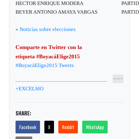
HECTOR ENRIQUE MODERA
PARTI
BEYER ANTONIO AMAYA VARGAS
PARTI
»
Noticias sobre elecciones
Comparte en Twitter con la
etiqueta #BoyacáElige2015
#BoyacáElige2015 Tweets
+EXCELSIO
SHARE:
Facebook
X
Reddit
WhatsApp