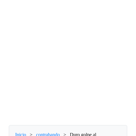
Inicio
>
contrabando
>
Duro golpe al