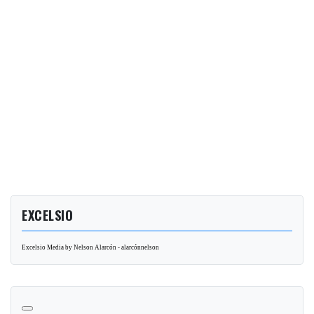
EXCELSIO
Excelsio Media by Nelson Alarcón - alarcónnelson