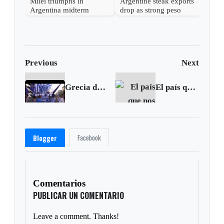
Milei triumphs in
Argentine steak exports
Argentina midterm
drop as strong peso
elections closely watched
inflates costs
by Washington
Previous
Next
Grecia define el futuro de su destino en el Eurogrupo
El país que nos van a dejar en 2018 es un país dominado por las Farc: Álvaro Uribe
Facebook
Blogger
Comentarios
PUBLICAR UN COMENTARIO
Leave a comment. Thanks!