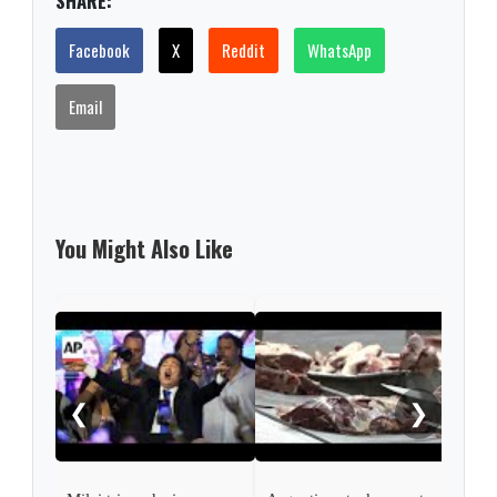
SHARE:
Facebook
X
Reddit
WhatsApp
Email
You Might Also Like
Arge
bill
down
❮
❯