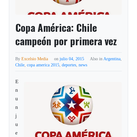
Copa América: Chile
campeón por primera vez
By
Excelsio Media
on
julio 04, 2015
Also in
Argentina
,
Chile
,
copa america 2015
,
deportes
,
news
E
n
u
n
j
u
e