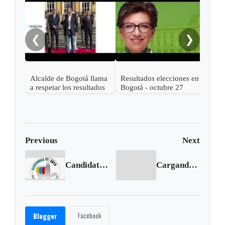
Moto
caus
en 
❮
❯
Alcalde de Bogotá llama
Resultados elecciones en
a respetar los resultados
Bogotá - octubre 27
electorales y a votar
2019 - CLAUDIA
masivamente
LÓPEZ es la nueva
alcaldesa
Previous
Next
Candidatos a la Junta Administradora Local de Puente Aranda - Bogotá
Cargando siguiente...
Facebook
Blogger