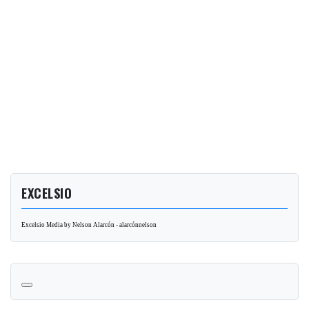
EXCELSIO
Excelsio Media by Nelson Alarcón - alarcónnelson