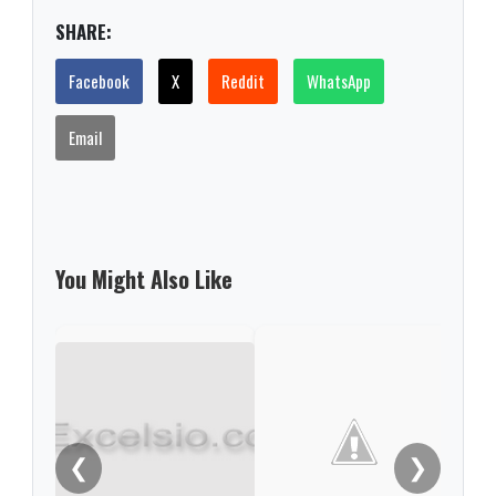
SHARE:
Facebook
X
Reddit
WhatsApp
Email
You Might Also Like
Desa
deli
Dui
❮
❯