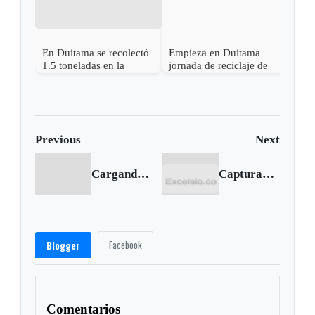
En Duitama se recolectó
Empieza en Duitama
1.5 toneladas en la
jornada de reciclaje de
reciclatón
electrónicos, pilas y
medicamentos
Previous
Next
Cargando anterior...
Capturado jefe de los Úsuga en Cartagena y 35 miembros más de esa bacrim
Facebook
Blogger
Comentarios