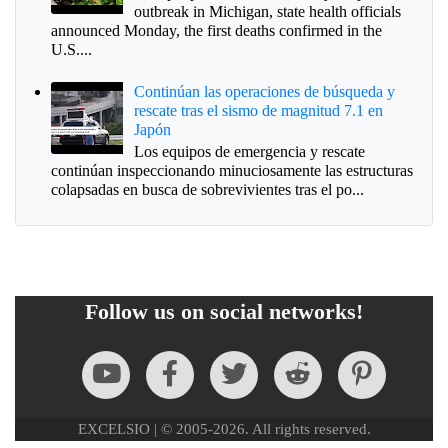
outbreak in Michigan, state health officials
announced Monday, the first deaths confirmed in the
U.S....
Continúan las operaciones de búsqueda y
rescate tras el sismo de magnitud 7.1 en
Japón
Los equipos de emergencia y rescate
continúan inspeccionando minuciosamente las estructuras
colapsadas en busca de sobrevivientes tras el po...
Follow us on social networks!
EXCELSIO | © 2005-2026. All rights reserved.