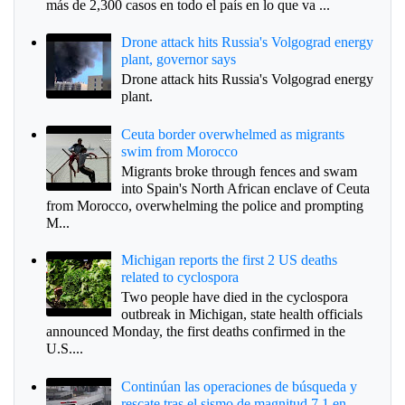
más de 2,300 casos en todo el país en lo que va ...
Drone attack hits Russia's Volgograd energy
plant, governor says
Drone attack hits Russia's Volgograd energy
plant.
Ceuta border overwhelmed as migrants
swim from Morocco
Migrants broke through fences and swam
into Spain's North African enclave of Ceuta
from Morocco, overwhelming the police and prompting
M...
Michigan reports the first 2 US deaths
related to cyclospora
Two people have died in the cyclospora
outbreak in Michigan, state health officials
announced Monday, the first deaths confirmed in the
U.S....
Continúan las operaciones de búsqueda y
rescate tras el sismo de magnitud 7.1 en