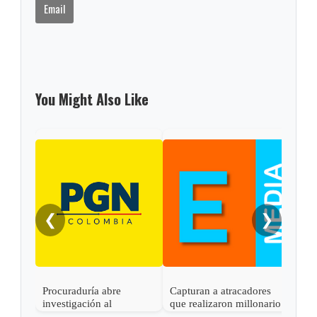
Email
You Might Also Like
❮
❯
Procuraduría abre
Capturan a atracadores
En C
investigación al
que realizaron millonario
capt
gobernador de Boyacá
robo en Otanche
por 