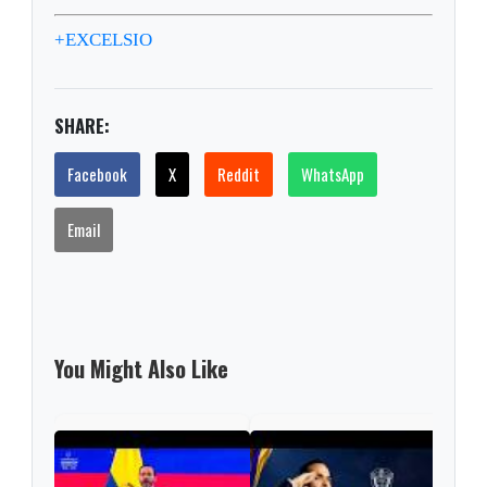
+EXCELSIO
SHARE:
Facebook
X
Reddit
WhatsApp
Email
You Might Also Like
Pres