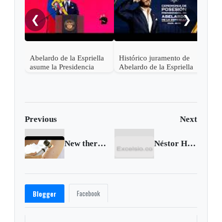
Lati
asis
❮
❯
Abel
en C
Abelardo de la Espriella
Histórico juramento de
asume la Presidencia
Abelardo de la Espriella
desde una base militar de
en Cali, el inicio de la
Cali
"Patria Milagro"
Previous
Next
New therapy against cancer help 58% of patients
Néstor Humberto Martínez renunció a su cargo como Ministro de la Presidencia
Facebook
Blogger