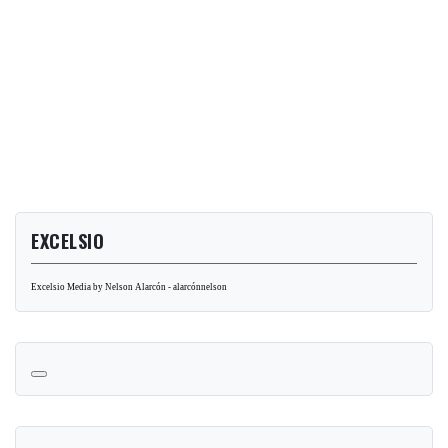
EXCELSIO
Excelsio Media by Nelson Alarcón - alarcónnelson