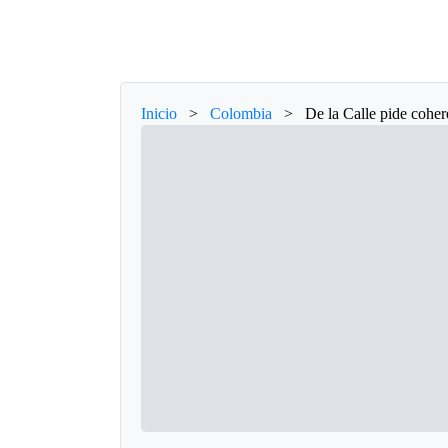
Inicio
>
Colombia
>
De la Calle pide coher