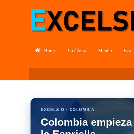
Home
Lo último
Mundo
Econ
EXCELSIO · COLOMBIA
Colombia empieza 
la Espriella