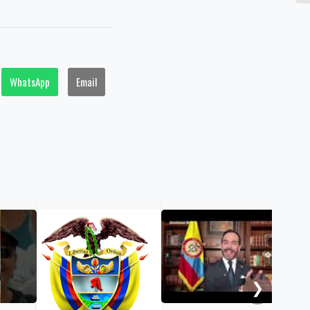
WhatsApp
Email
Pre
Esp
emp
Pet
❯