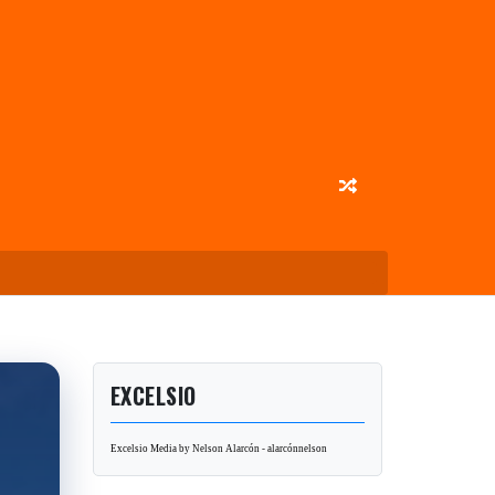
EXCELSIO
Excelsio Media by Nelson Alarcón - alarcónnelson