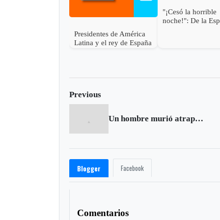
"¡Cesó la horrible
noche!": De la Esp
Presidentes de América
Latina y el rey de España
asisten a la posesión de
Abelardo de la Espriella
en Cali
Previous
Un hombre murió atrapado por un derrumbe en Floresta
Facebook
Blogger
Comentarios