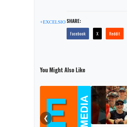
SHARE:
+EXCELSIO
Facebook
X
Reddit
You Might Also Like
❮