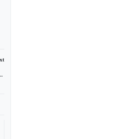
xt
la Ley de Garantías