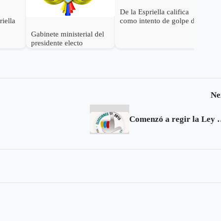
De la Espriella califica
riella
como intento de golpe de
estado las acciones de
Gabinete ministerial del
Petro para desconocer su
presidente electo
victoria
Abelardo de la Espriella
Ne
Comenzó a regir 