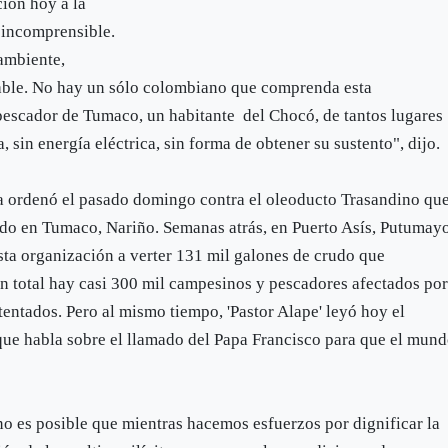
ción hoy a la
 incomprensible.
ambiente,
able. No hay un sólo colombiano que comprenda esta
pescador de Tumaco, un habitante del Chocó, de tantos lugares
 sin energía eléctrica, sin forma de obtener su sustento", dijo.
lla ordenó el pasado domingo contra el oleoducto Trasandino qu
udo en Tumaco, Nariño. Semanas atrás, en Puerto Asís, Putumay
sta organización a verter 131 mil galones de crudo que
En total hay casi 300 mil campesinos y pescadores afectados po
entados. Pero al mismo tiempo, 'Pastor Alape' leyó hoy el
que habla sobre el llamado del Papa Francisco para que el mun
"no es posible que mientras hacemos esfuerzos por dignificar la