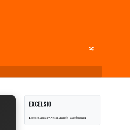
EXCELSIO
Excelsio Media by Nelson Alarcón - alarcónnelson