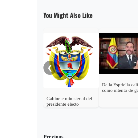
You Might Also Like
❮
De la Espriella cal
como intento de g
estado las accione
Gabinete ministerial del
Petro para descon
presidente electo
victoria
Abelardo de la Espriella
Previous