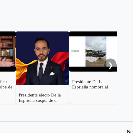
De 
con
Rod
será
Inte
❯
ifica
Presidente De La
olpe de
Espriella nombra al
s de
General (r) Jorge
Presidente electo De la
ocer su
Eduardo Mora López
Espriella suspende el
como Ministro de
empalme con el gobierno
Defensa
Petro
Ne