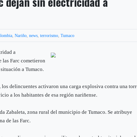
c dejan sin electricidad a
lombia
,
Nariño
,
news
,
terrorismo
,
Tumaco
tridad a
e las Farc cometieron
a situación a Tumaco.
o, los delincuentes activaron una carga explosiva contra una tor
icio a los habitantes de esa región nariñense.
Inda Zabaleta, zona rural del municipio de Tumaco. Se atribuye
na de las Farc.