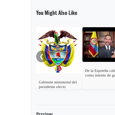
You Might Also Like
❮
De la Espriella cal
como intento de g
estado las accione
Gabinete ministerial del
Petro para descon
presidente electo
victoria
Abelardo de la Espriella
Previous