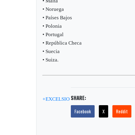
• Malta
• Noruega
• Países Bajos
• Polonia
• Portugal
• República Checa
• Suecia
• Suiza.
SHARE:
+EXCELSIO
Facebook
X
Reddit