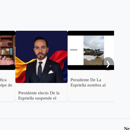
De 
con
Rod
será
Inte
❯
ifica
Presidente De La
olpe de
Espriella nombra al
s de
General (r) Jorge
Presidente electo De la
ocer su
Eduardo Mora López
Espriella suspende el
como Ministro de
empalme con el gobierno
Defensa
Petro
Ne