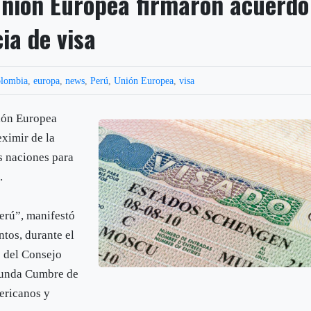
Unión Europea firmaron acuerdo
ia de visa
lombia
,
europa
,
news
,
Perú
,
Unión Europea
,
visa
nión Europea
eximir de la
s naciones para
.
Perú”, manifestó
tos, durante el
e del Consejo
egunda Cumbre de
ericanos y