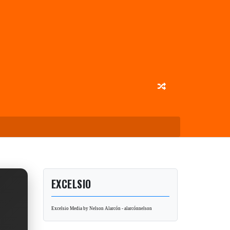
EXCELSIO
Excelsio Media by Nelson Alarcón - alarcónnelson