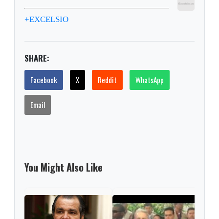
+EXCELSIO
SHARE:
Facebook
X
Reddit
WhatsApp
Email
You Might Also Like
Urib