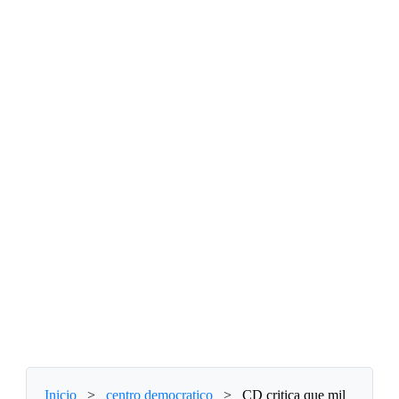
Inicio
>
centro democratico
>
CD critica que mil