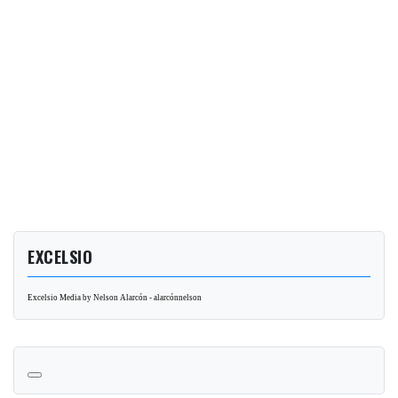
EXCELSIO
Excelsio Media by Nelson Alarcón - alarcónnelson