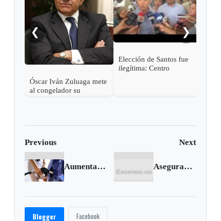
argu
hará
en e
❮
❯
Elección de Santos fue
ilegítima: Centro
Democrático
Óscar Iván Zuluaga mete
al congelador su
campaña
Previous
Next
Aumentan los precios de combustibles para junio de 2015
Aseguran a cuatro integrantes de la banda Los Finqueros, que delinquía en Boyacá
Facebook
Blogger