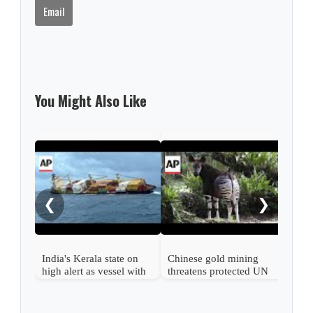
Email
You Might Also Like
Russ
eme
afte
❮
❯
India's Kerala state on
Chinese gold mining
high alert as vessel with
threatens protected UN
hazardous cargo sinks
heritage site in DR
off its coast
Congo