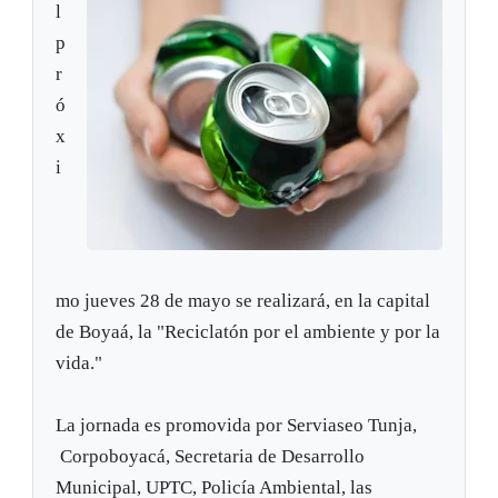
l
p
r
ó
x
i
mo jueves 28 de mayo se realizará, en la capital
de Boyaá, la "Reciclatón por el ambiente y por la
vida."
La jornada es promovida por Serviaseo Tunja,
Corpoboyacá, Secretaria de Desarrollo
Municipal, UPTC, Policía Ambiental, las