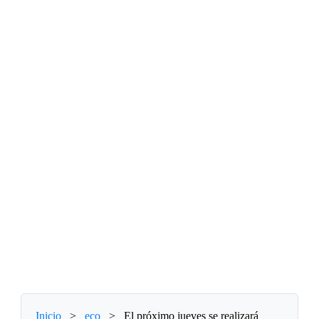
Inicio
>
eco
>
El próximo jueves se realizará