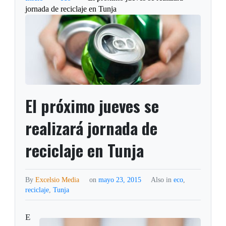
jornada de reciclaje en Tunja
El próximo jueves se
realizará jornada de
reciclaje en Tunja
By
Excelsio Media
on
mayo 23, 2015
Also in
eco
,
reciclaje
,
Tunja
E