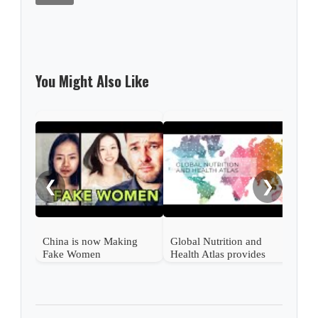
You Might Also Like
Pate
Padr
❮
❯
China is now Making
Global Nutrition and
Fake Women
Health Atlas provides
World diet−related health
data