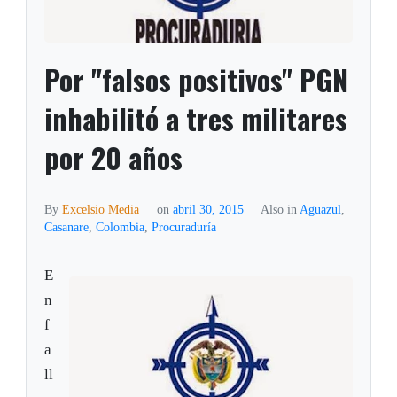
Por "falsos positivos" PGN
inhabilitó a tres militares
por 20 años
By
Excelsio Media
on
abril 30, 2015
Also in
Aguazul
,
Casanare
,
Colombia
,
Procuraduría
E
n
f
a
ll