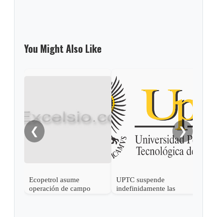
You Might Also Like
Aten
Eln 
Cas
❮
❯
Ecopetrol asume
UPTC suspende
operación de campo
indefinidamente las
Recetor en Casanare
clases en su sede de
Aguazul