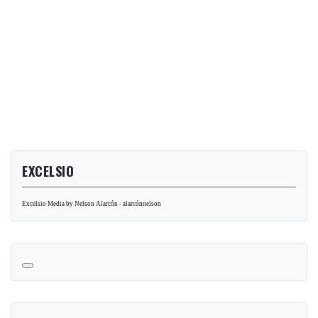
EXCELSIO
Excelsio Media by Nelson Alarcón - alarcónnelson