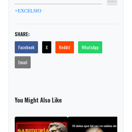
+EXCELSIO
SHARE:
Facebook
X
Reddit
WhatsApp
Email
You Might Also Like
Diez