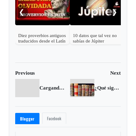
sabí
Naza
❮
❯
Diez proverbios antiguos
10 datos que tal vez no
traducidos desde el Latín
sabías de Júpiter
Previous
Next
Cargando anterior...
¿Qué significa?: pitanza
Facebook
Blogger