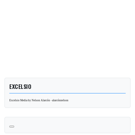
EXCELSIO
Excelsio Media by Nelson Alarcón - alarcónnelson