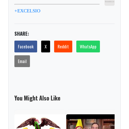
+EXCELSIO
SHARE:
Facebook
X
Reddit
WhatsApp
Email
You Might Also Like
Pres