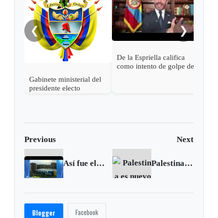
Espr
empa
Petr
❮
❯
De la Espriella califica
como intento de golpe de
estado las acciones de
Gabinete ministerial del
Petro para desconocer su
presidente electo
victoria
Abelardo de la Espriella
Previous
Next
Así fue el homicidio de un hombre y tiroteo en el norte de Bogotá
Palestina es nuevo Estado miembro de la Corte Penal Internacional
Facebook
Blogger